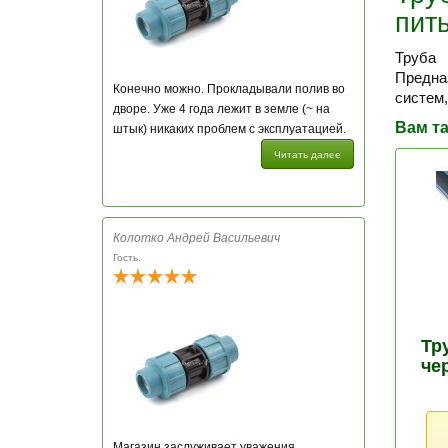
пит
Труба 
Предна
Конечно можно. Прокладывали полив во
систем
дворе. Уже 4 года лежит в земле (~ на
Вам та
штык) никаких проблем с эксплуатацией.
Читать далее
Колотко Андрей Васильевич
Гость.
Тр
че
Магазин заслуживает уважения